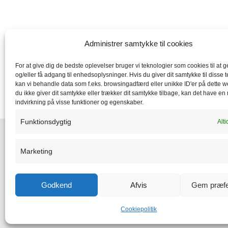
Administrer samtykke til cookies
For at give dig de bedste oplevelser bruger vi teknologier som cookies til at
og/eller få adgang til enhedsoplysninger. Hvis du giver dit samtykke til disse t
kan vi behandle data som f.eks. browsingadfærd eller unikke ID'er på dette w
du ikke giver dit samtykke eller trækker dit samtykke tilbage, kan det have en
indvirkning på visse funktioner og egenskaber.
Funktionsdygtig
Alti
MAIL
Marketing
info@x-company.dk
Godkend
Afvis
Gem præfe
PHONE
+45 96 60 05 35
Cookiepolitik