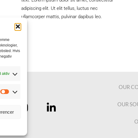
text. Lorem ipsum dolor sit amet, consectetur
adipiscing elit. Ut elit tellus, luctus nec
ullamcorper mattis, pulvinar dapibus leo.
 gemme
eknologier,
ebsted. Hvis
 negativ
d aktiv
OUR C
OUR SO
rencer
O